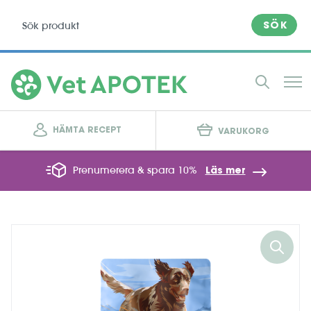
SÖK
HÄMTA RECEPT
VARUKORG
Prenumerera & spara 10%
Läs mer