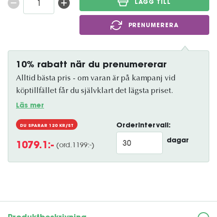
LÄGG TILL
PRENUMERERA
10% rabatt när du prenumererar
Alltid bästa pris - om varan är på kampanj vid
köptillfället får du självklart det lägsta priset.
Läs mer
Orderintervall:
DU SPARAR
120
KR/ST
dagar
(ord.
1199
:-)
1079.1
:-