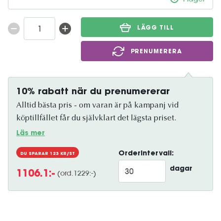
LÄGG TILL
PRENUMERERA
10% rabatt när du prenumererar
Alltid bästa pris - om varan är på kampanj vid
köptillfället får du självklart det lägsta priset.
Läs mer
Orderintervall:
DU SPARAR
123
KR/ST
dagar
(ord.
1229
:-)
1106.1
:-