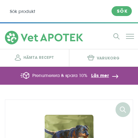
SÖK
HÄMTA RECEPT
VARUKORG
Prenumerera & spara 10%
Läs mer