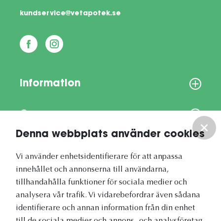
kundservice@vetapotek.se
Information
Om oss
Denna webbplats använder cookies
Vårt nyhetsbrev
Vi använder enhetsidentifierare för att anpassa
innehållet och annonserna till användarna,
tillhandahålla funktioner för sociala medier och
analysera vår trafik. Vi vidarebefordrar även sådana
identifierare och annan information från din enhet
Vetapotek.se är en del av