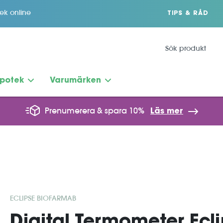
tek online
TIPS & RÅD
potek
Varumärken
Prenumerera & spara 10%
Läs mer
ECLIPSE BIOFARMAB
Digital Termometer Ecl