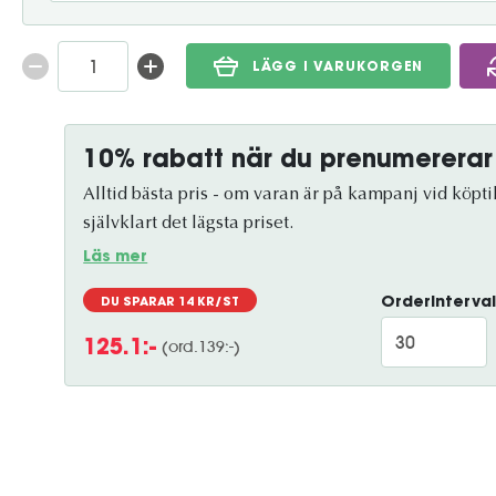
LÄGG I VARUKORGEN
10% rabatt när du prenumererar
Alltid bästa pris - om varan är på kampanj vid köptil
självklart det lägsta priset.
Läs mer
Orderinterval
DU SPARAR
14
KR/ST
(ord.
139
:-)
125.1
:-