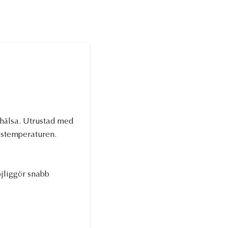
 hälsa. Utrustad med
pstemperaturen.
öjliggör snabb