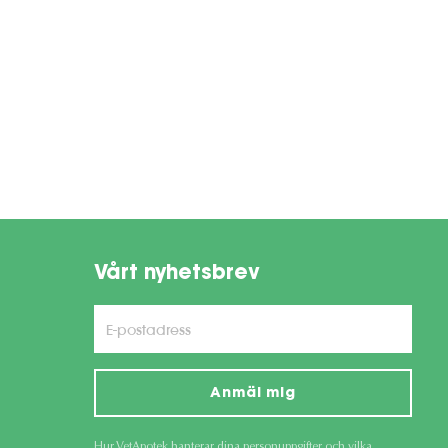
Vårt nyhetsbrev
Anmäl mig
Hur VetApotek hanterar dina personuppgifter och vilka