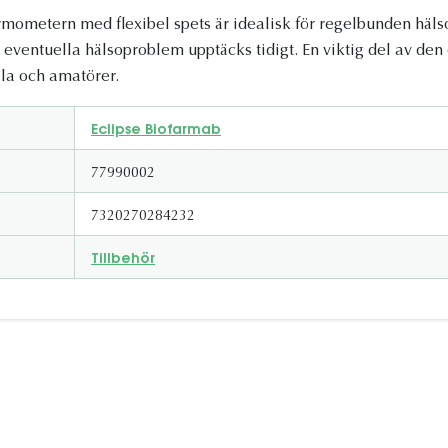
rmometern med flexibel spets är idealisk för regelbunden hälso
tt eventuella hälsoproblem upptäcks tidigt. En viktig del av den
lla och amatörer.
Eclipse Biofarmab
77990002
7320270284232
Tillbehör