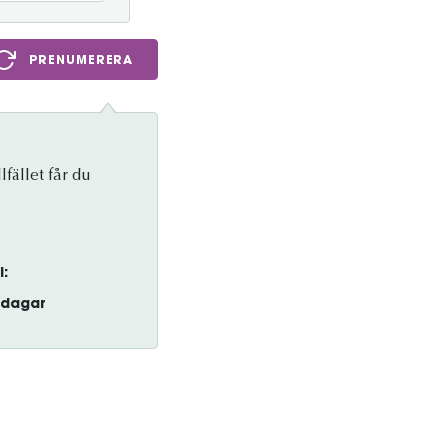
PRENUMERERA
lfället får du
l:
dagar