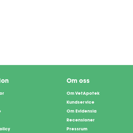
ion
Om oss
or
Om VetApotek
Kundservice
o
Om Evidensia
Recensioner
olicy
Pressrum