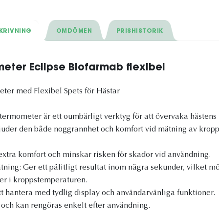
KRIVNING
OMDÖMEN
PRISHISTORIK
meter Eclipse Biofarmab flexibel
ter med Flexibel Spets för Hästar
termometer är ett oumbärligt verktyg för att övervaka hästens
rbjuder den både noggrannhet och komfort vid mätning av krop
 extra komfort och minskar risken för skador vid användning.
ning: Ger ett pålitligt resultat inom några sekunder, vilket m
ser i kroppstemperaturen.
tt hantera med tydlig display och användarvänliga funktioner.
kt och kan rengöras enkelt efter användning.