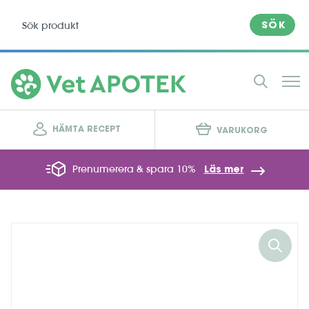
SÖK
HÄMTA RECEPT
VARUKORG
Prenumerera & spara 10%
Läs mer