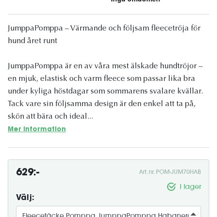
JumppaPomppa – Värmande och följsam fleecetröja för
hund året runt
JumppaPomppa är en av våra mest älskade hundtröjor –
en mjuk, elastisk och varm fleece som passar lika bra
under kyliga höstdagar som sommarens svalare kvällar.
Tack vare sin följsamma design är den enkel att ta på,
skön att bära och ideal...
Mer information
629:-
Art. nr. POM-JUM70HAB
I lager
Välj: