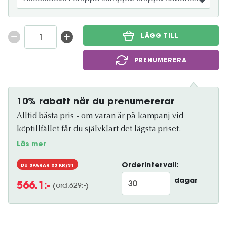
LÄGG TILL
PRENUMERERA
10% rabatt när du prenumererar
Alltid bästa pris - om varan är på kampanj vid
köptillfället får du självklart det lägsta priset.
Läs mer
Orderintervall:
DU SPARAR
63
KR/ST
dagar
(ord.
629
:-)
566.1
:-