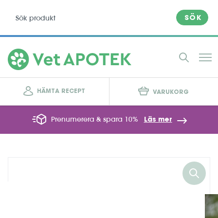
SÖK
HÄMTA RECEPT
VARUKORG
Prenumerera & spara 10%
Läs mer