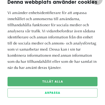
Denna webbplats använder cookies
Vårt nyhetsbrev
Vi använder enhetsidentifierare för att anpassa
innehållet och annonserna till användarna,
tillhandahålla funktioner för sociala medier och
analysera vår trafik. Vi vidarebefordrar även sådana
identifierare och annan information från din enhet
Vetapotek.se är en del av
till de sociala medier och annons- och analysföretag
Evidensia Djursjukvård
som vi samarbetar med. Dessa kan i sin tur
kombinera informationen med annan information
som du har tillhandahållit eller som de har samlat in
när du har använt deras tjänster.
TILLÅT ALLA
ANPASSA
© 2026 Vetapotek