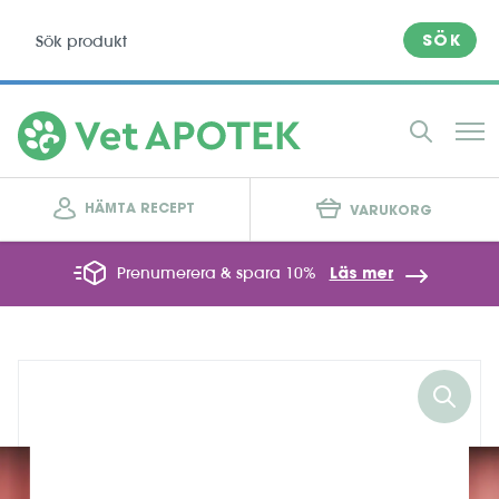
SÖK
HÄMTA RECEPT
VARUKORG
Prenumerera & spara 10%
Läs mer