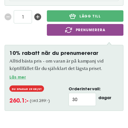
LÄGG TILL
PRENUMERERA
10% rabatt när du prenumererar
Alltid bästa pris - om varan är på kampanj vid
köptillfället får du självklart det lägsta priset.
Läs mer
Orderintervall:
DU SPARAR
29
KR/ST
dagar
(ord.
289
:-)
260.1
:-