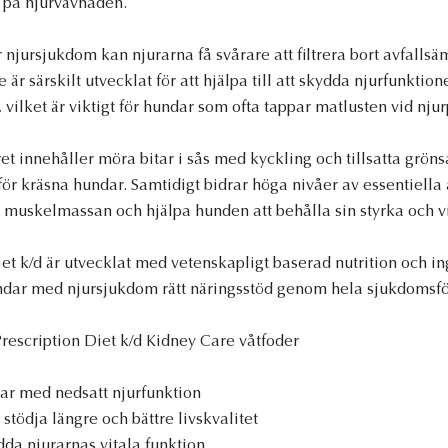
 på njurvävnaden.
 njursjukdom kan njurarna få svårare att filtrera bort avfalls
 är särskilt utvecklat för att hjälpa till att skydda njurfunktio
 vilket är viktigt för hundar som ofta tappar matlusten vid nju
t innehåller möra bitar i sås med kyckling och tillsatta grönsa
 för kräsna hundar. Samtidigt bidrar höga nivåer av essentiella
dja muskelmassan och hjälpa hunden att behålla sin styrka och vi
iet k/d är utvecklat med vetenskapligt baserad nutrition och i
hundar med njursjukdom rätt näringsstöd genom hela sjukdomsfö
Prescription Diet k/d Kidney Care våtfoder
ar med nedsatt njurfunktion
 stödja längre och bättre livskvalitet
ydda njurarnas vitala funktion