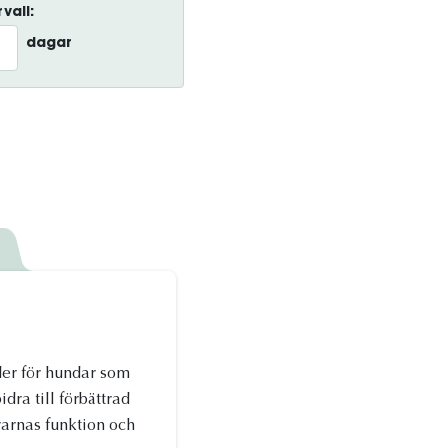
vall:
dagar
K
oder för hundar som
dra till förbättrad
rarnas funktion och