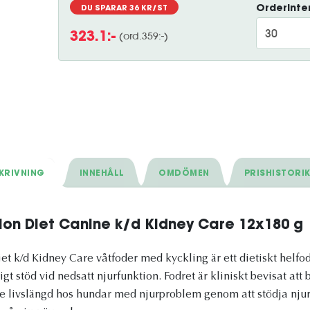
Orderinter
DU SPARAR
36
KR/ST
(ord.
359
:-)
323.1
:-
KRIVNING
INNEHÅLL
OMDÖMEN
PRISHISTORI
ption Diet Canine k/d Kidney Care 12x180 g
iet k/d Kidney Care våtfoder med kyckling är ett dietiskt helf
 stöd vid nedsatt njurfunktion. Fodret är kliniskt bevisat att bi
gre livslängd hos hundar med njurproblem genom att stödja nju