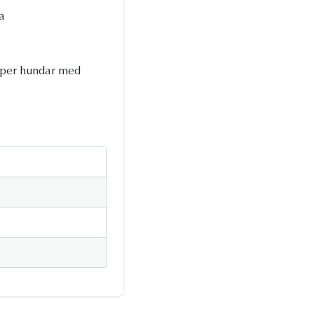
a
älper hundar med