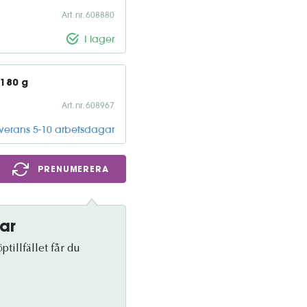
Art. nr. 608880
I lager
x180 g
Art. nr. 608967
everans 5-10 arbetsdagar
PRENUMERERA
ar
tillfället får du