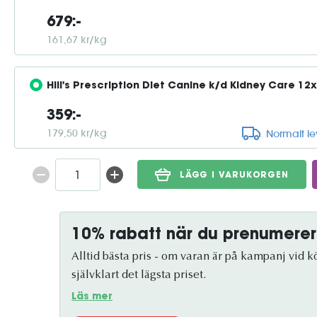
679:-
161,67 kr/kg
Hill's Prescription Diet Canine k/d Kidney Care 12
359:-
179,50 kr/kg
Normalt l
LÄGG I VARUKORGEN
10% rabatt när du prenumerer
Alltid bästa pris - om varan är på kampanj vid köp
självklart det lägsta priset.
Läs mer