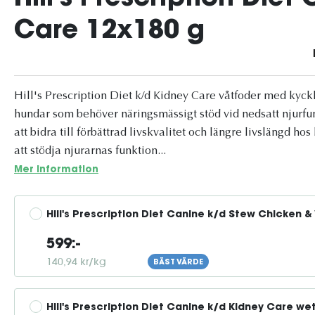
Care 12x180 g
Hill's Prescription Diet k/d Kidney Care våtfoder med kyckli
hundar som behöver näringsmässigt stöd vid nedsatt njurfunk
att bidra till förbättrad livskvalitet och längre livslängd
att stödja njurarnas funktion...
Mer information
Hill's Prescription Diet Canine k/d Stew Chicken 
599:-
140,94 kr/kg
BÄST VÄRDE
Hill's Prescription Diet Canine k/d Kidney Care we