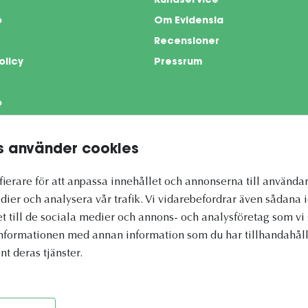
Kundservice
o
Om Evidensia
Recensioner
olicy
Pressrum
o
 använder cookies
te is protected by reCAPTCHA and the Google
Privacy Policy
and
Terms of Servi
ierare för att anpassa innehållet och annonserna till användar
dier och analysera vår trafik. Vi vidarebefordrar även sådana 
et till de sociala medier och annons- och analysföretag som 
informationen med annan information som du har tillhandahålli
nt deras tjänster.