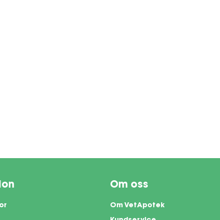
ion
Om oss
or
Om VetApotek