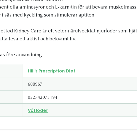
entiella aminosyror och L-karnitin för att bevara muskelmass
i sås med kyckling som stimulerar aptiten
iet k/d Kidney Care är ett veterinärutvecklat njurfoder som hj
ätta leva ett aktivt och bekvämt liv.
gas före användning.
Hill's Prescription Diet
608967
052742073194
Våtfoder