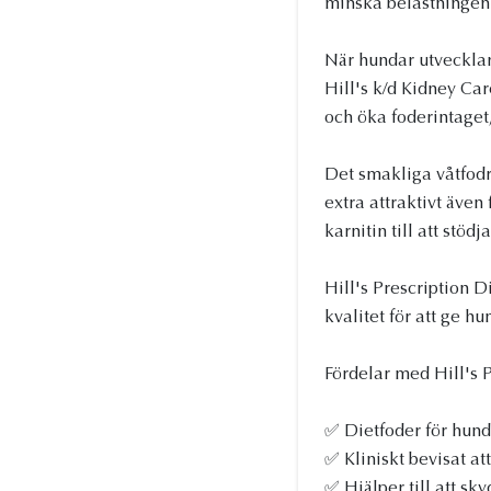
minska belastningen
När hundar utvecklar
Hill's k/d Kidney Care
och öka foderintaget,
Det smakliga våtfodre
extra attraktivt även
karnitin till att stö
Hill's Prescription D
kvalitet för att ge 
Fördelar med Hill's 
✅ Dietfoder för hund
✅ Kliniskt bevisat att
✅ Hjälper till att sk