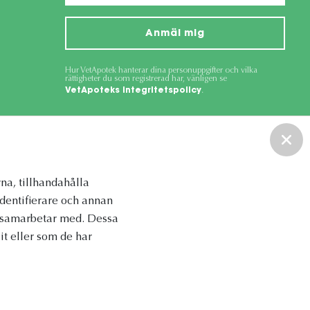
Anmäl mig
Hur VetApotek hanterar dina personuppgifter och vilka
rättigheter du som registrerad har, vänligen se
VetApoteks integritetspolicy
.
ce
apply.
na, tillhandahålla
identifierare och annan
vi samarbetar med. Dessa
t eller som de har