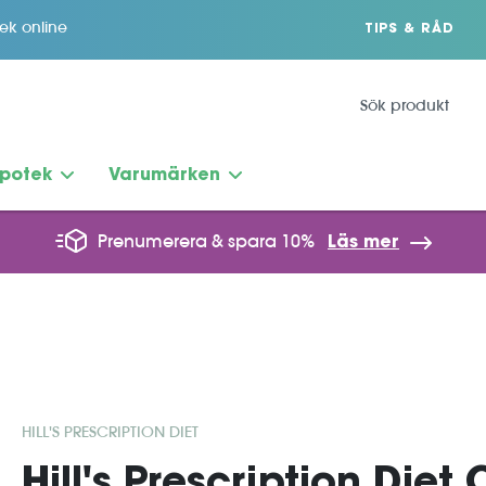
tek online
TIPS & RÅD
potek
Varumärken
Prenumerera & spara 10%
Läs mer
HILL'S PRESCRIPTION DIET
Hill's Prescription Die