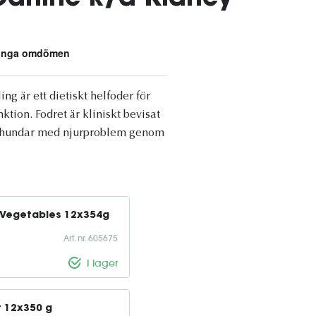
ng är ett dietiskt helfoder för
tion. Fodret är kliniskt bevisat
 hos hundar med njurproblem genom
& Vegetables 12x354g
Art. nr. 605675
I lager
t 12x350 g