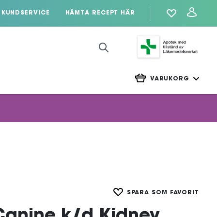
KUNDSERVICE
HÄMTA RECEPT HÄR
VARUKORG
SPARA SOM FAVORIT
t Canine k/d Kidney