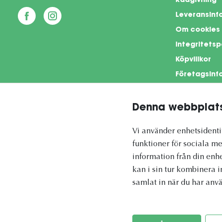
Rådgivning
Leveransinf
Om cookies
Integritetsp
Köpvillkor
Företagsinf
Denna webbplats
This si
Vi använder enhetsidentif
funktioner för sociala me
information från din enh
kan i sin tur kombinera 
Vetapotek.se är en del av
samlat in när du har anvä
Evidensia Djursjukvård