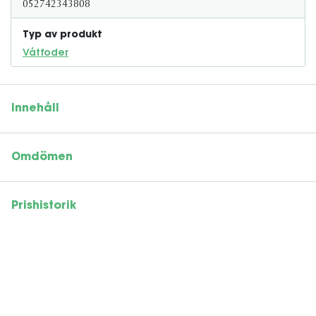
052742343808
Typ av produkt
Våtfoder
Innehåll
Omdömen
Prishistorik