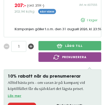
Art. nr. 607555
(ord. 259:-)
207:-
202,94 kr/kg
BÄST VÄRDE
I lager
Kampanjen gäller t.o.m. den 31 augusti 2026, kl. 23:59
LÄGG TILL
PRENUMERERA
10% rabatt när du prenumererar
Alltid bästa pris - om varan är på kampanj vid
köptillfället får du självklart det lägsta priset.
Läs mer