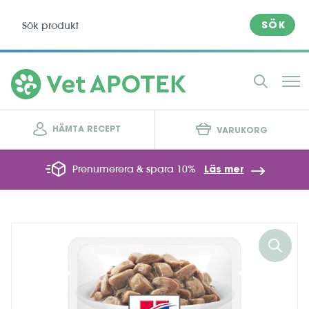
SÖK
HÄMTA RECEPT
VARUKORG
Prenumerera & spara 10%
Läs mer