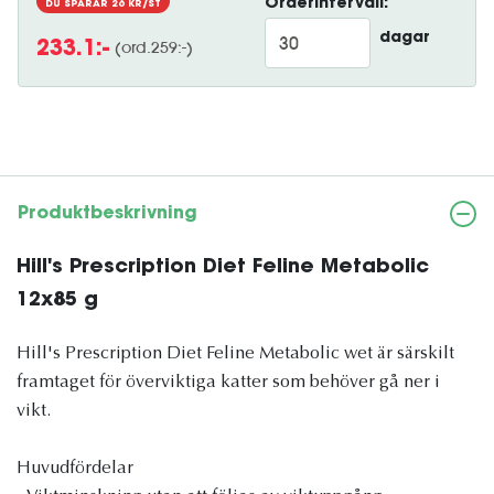
Orderintervall:
DU SPARAR
26
KR/ST
dagar
(ord.
259
:-)
233.1
:-
Produktbeskrivning
Hill's Prescription Diet Feline Metabolic
12x85 g
Hill's Prescription Diet Feline Metabolic wet är särskilt
framtaget för överviktiga katter som behöver gå ner i
vikt.
Huvudfördelar