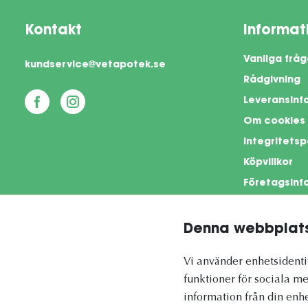
Kontakt
Informat
Vanliga fråg
kundservice@vetapotek.se
Rådgivning
Leveransinf
Om cookies
Integritetsp
Köpvillkor
Företagsinf
Denna webbplats
This si
Vi använder enhetsidentif
funktioner för sociala me
information från din enh