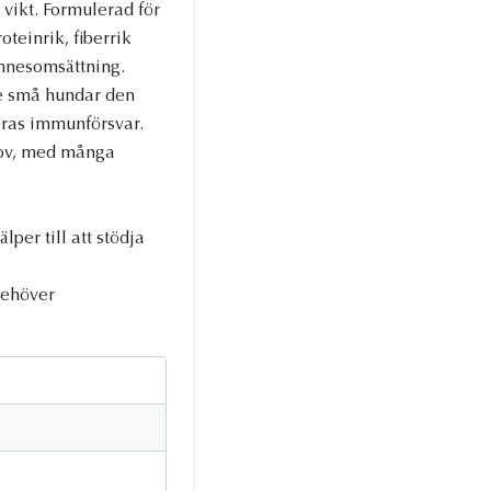
 vikt. Formulerad för
teinrik, fiberrik
ämnesomsättning.
 ge små hundar den
deras immunförsvar.
ehov, med många
per till att stödja
behöver