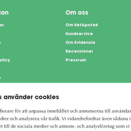
ion
Om oss
or
Om VetApotek
Kundservice
o
Om Evidensia
Recensioner
olicy
Pressrum
o
 använder cookies
te is protected by reCAPTCHA and the Google
Privacy Policy
and
Terms of Servi
ierare för att anpassa innehållet och annonserna till användar
dier och analysera vår trafik. Vi vidarebefordrar även sådana 
et till de sociala medier och annons- och analysföretag som 