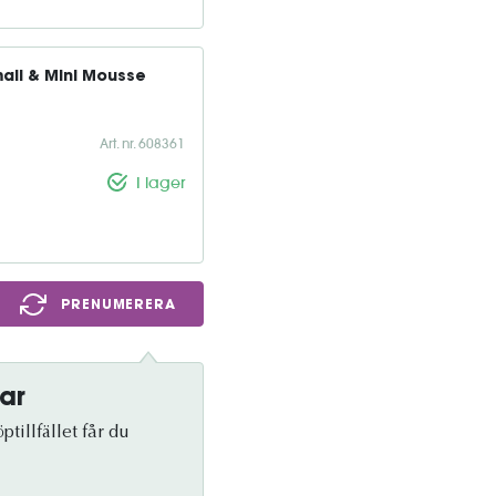
all & Mini Mousse 
Art. nr. 608361
I lager
PRENUMERERA
ar
tillfället får du