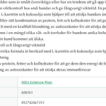
äldre som är smått överviktiga eller har en tendens att gå upp i
m viktkontroll hos små hundar och ge långvarigt viktstöd. En pro
L-karnitin och kokosolja som hjälper till att stödja hundars 
ller rätt kombination av protein, fett och kolhydrater för att
h med en kraftfull blandning av antioxidanter för att stödja 
finns i en mängd olika våt- och torrfoder för hundens unika b
in hund kommer att älska.
oll och långvarigt viktstöd
berrika formula är berikad med L-karnitin och kokosolja som hjäl
tning
 protein, fetter och kolhydrater för att ge dem den energi de 
ing av antioxidanter för att stödja deras immunförsvar
Hill's Science Plan
608361
052742067353