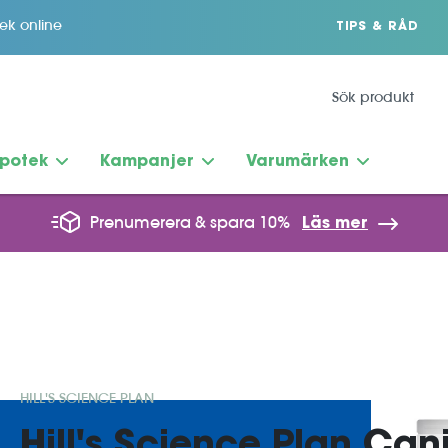
tek online
TIPS & RÅD
potek
Kampanjer
Varumärken
Prenumerera & spara 10%
Läs mer
HILL'S SCIENCE PLAN
Hill's Science Plan Can