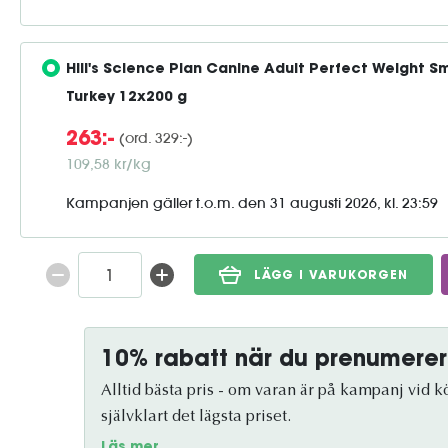
Hill's Science Plan Canine Adult Perfect Weight Sm
Turkey 12x200 g
(ord. 329:-)
263:-
109,58 kr/kg
Kampanjen gäller t.o.m. den 31 augusti 2026, kl. 23:59
LÄGG I VARUKORGEN
10% rabatt när du prenumerer
Alltid bästa pris - om varan är på kampanj vid köp
självklart det lägsta priset.