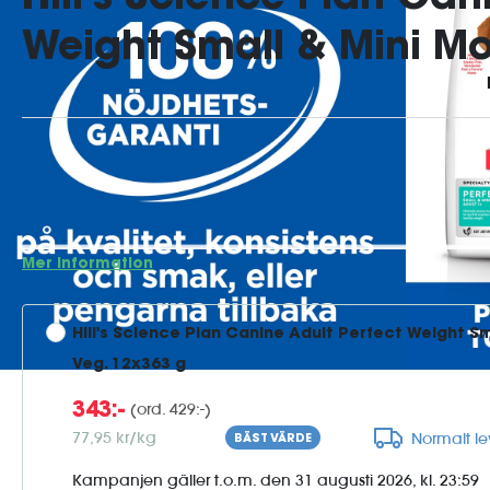
Weight Small & Mini M
Hill's Science Plan Perfect Weight Adult Small & Mini mous
små vuxna hundar på 1 år eller äldre som är smått övervikti
upp i vikt. Formulerad för att stödja en hälsosam viktkontr
långvarigt viktstöd. En proteinrik, fibe...
Mer information
Hill's Science Plan Canine Adult Perfect Weight Sm
Veg. 12x363 g
(ord. 429:-)
343:-
77,95 kr/kg
Normalt l
BÄST VÄRDE
Kampanjen gäller t.o.m. den 31 augusti 2026, kl. 23:59