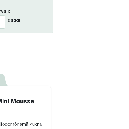
vall:
dagar
K
 Mini Mousse
lfoder för små vuxna