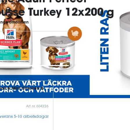
ousse Turkey 12x200 g
se med kalkon är ett helfoder för
ga eller har en tendens att gå
oll hos små hundar och ge
all & Mini Chicken & 
Art. nr. 604226
everans 5-10 arbetsdagar