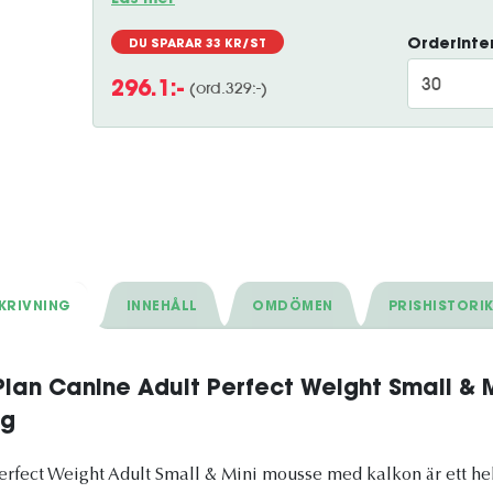
Läs mer
Orderinter
DU SPARAR
33
KR/ST
(ord.
329
:-)
296.1
:-
KRIVNING
INNEHÅLL
OMDÖMEN
PRISHISTORI
 Plan Canine Adult Perfect Weight Small &
 g
Perfect Weight Adult Small & Mini mousse med kalkon är ett he