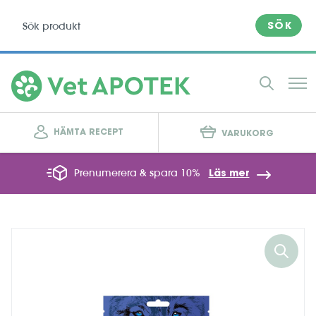
SÖK
HÄMTA RECEPT
VARUKORG
Prenumerera & spara 10%
Läs mer