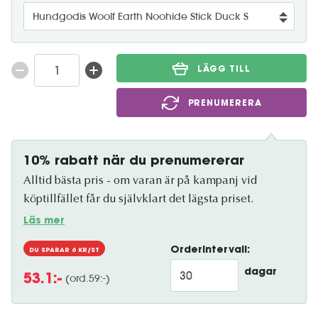
LÄGG TILL
PRENUMERERA
10% rabatt när du prenumererar
Alltid bästa pris - om varan är på kampanj vid
köptillfället får du självklart det lägsta priset.
Läs mer
Orderintervall:
DU SPARAR
6
KR/ST
dagar
(ord.
59
:-)
53.1
:-