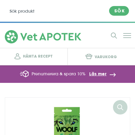
SÖK
HÄMTA RECEPT
VARUKORG
Prenumerera & spara 10%
Läs mer