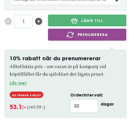
LÄGG TILL
PRENUMERERA
10% rabatt när du prenumererar
Alltid bästa pris - om varan är på kampanj vid
köptillfället får du självklart det lägsta priset.
Läs mer
Orderintervall:
DU SPARAR
6
KR/ST
dagar
(ord.
59
:-)
53.1
:-