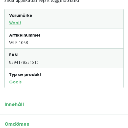
ändå uppskattar rejält tuggmotstånd
Varumärke
Woolf
Artikelnummer
WLF-1068
EAN
8594178551515
Typ av produkt
Godis
Innehåll
Omdömen