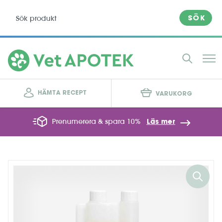
SÖK
HÄMTA RECEPT
VARUKORG
Prenumerera & spara 10%
Läs mer