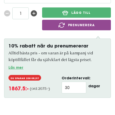
LÄGG TILL
PRENUMERERA
10% rabatt när du prenumererar
Alltid bästa pris - om varan är på kampanj vid
köptillfället får du självklart det lägsta priset.
Läs mer
Orderintervall:
DU SPARAR
208
KR/ST
dagar
(ord.
2075
:-)
1867.5
:-