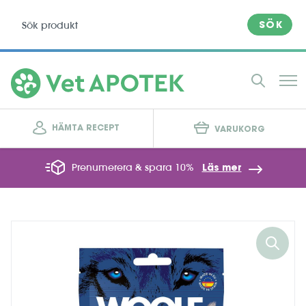
SÖK
HÄMTA RECEPT
VARUKORG
Prenumerera & spara 10%
Läs mer