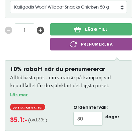
LÄGG TILL
PRENUMERERA
10% rabatt när du prenumererar
Alltid bästa pris - om varan är på kampanj vid
köptillfället får du självklart det lägsta priset.
Läs mer
Orderintervall:
DU SPARAR
4
KR/ST
dagar
(ord.
39
:-)
35.1
:-