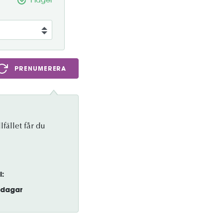
I lager
PRENUMERERA
lfället får du
l:
dagar