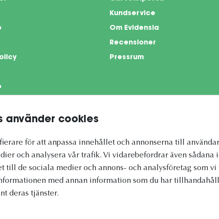
Kundservice
o
Om Evidensia
Recensioner
olicy
Pressrum
o
 använder cookies
te is protected by reCAPTCHA and the Google
Privacy Policy
and
Terms of Servi
ierare för att anpassa innehållet och annonserna till användar
dier och analysera vår trafik. Vi vidarebefordrar även sådana 
et till de sociala medier och annons- och analysföretag som 
informationen med annan information som du har tillhandahålli
nt deras tjänster.