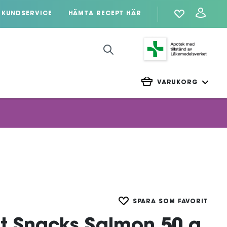
KUNDSERVICE
HÄMTA RECEPT HÄR
VARUKORG
SPARA SOM FAVORIT
at Snacks Salmon 50 g