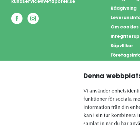
kundservice@vetapotek.se
Rådgivning
Leveransinf
Om cookies
Integritetsp
Köpvillkor
Företagsinf
Denna webbplats
This si
Vi använder enhetsidentif
funktioner för sociala me
information från din enh
kan i sin tur kombinera 
Vetapotek.se är en del av
samlat in när du har anvä
Evidensia Djursjukvård