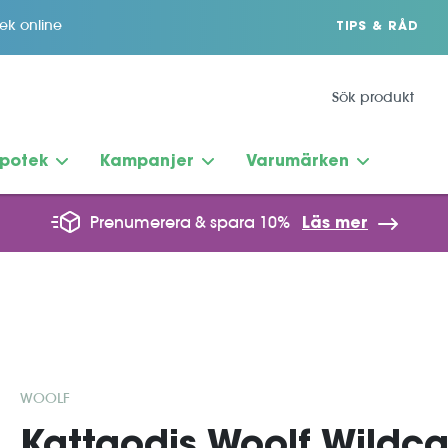
tek online
TIPS & RÅD
potek
Kampanjer
Varumärken
Prenumerera & spara 10%
Läs mer
WOOLF
Kattgodis Woolf Wildc