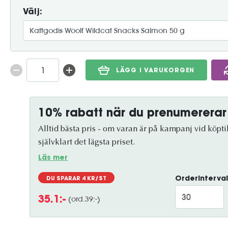
Välj:
LÄGG I VARUKORGEN
10% rabatt när du prenumererar
Alltid bästa pris - om varan är på kampanj vid köptil
självklart det lägsta priset.
Läs mer
Orderinterval
DU SPARAR
4
KR/ST
(ord.
39
:-)
35.1
:-