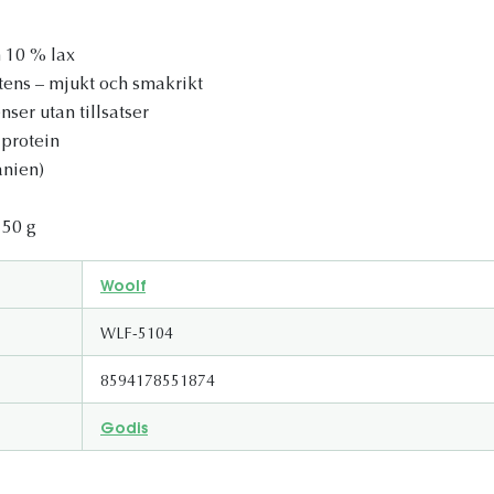
h 10 % lax
tens – mjukt och smakrikt
ser utan tillsatser
 protein
anien)
 50 g
Woolf
WLF-5104
8594178551874
Godis