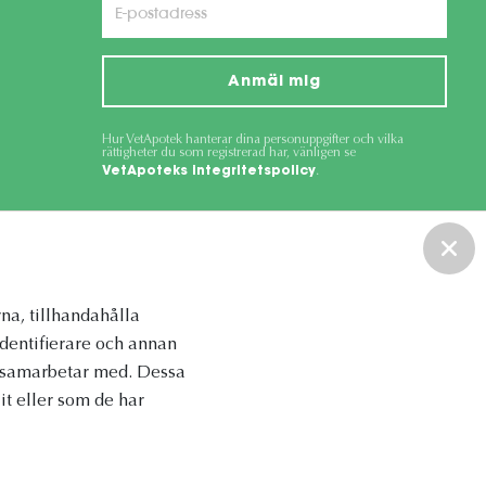
Anmäl mig
Hur VetApotek hanterar dina personuppgifter och vilka
rättigheter du som registrerad har, vänligen se
VetApoteks integritetspolicy
.
ce
apply.
na, tillhandahålla
identifierare och annan
vi samarbetar med. Dessa
t eller som de har