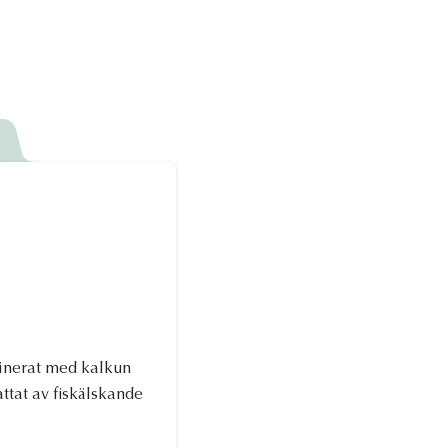
K
binerat med kalkun
attat av fiskälskande