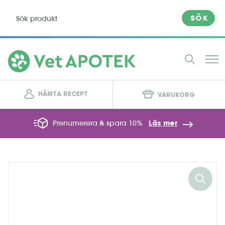
SÖK
HÄMTA RECEPT
VARUKORG
Prenumerera & spara 10%
Läs mer