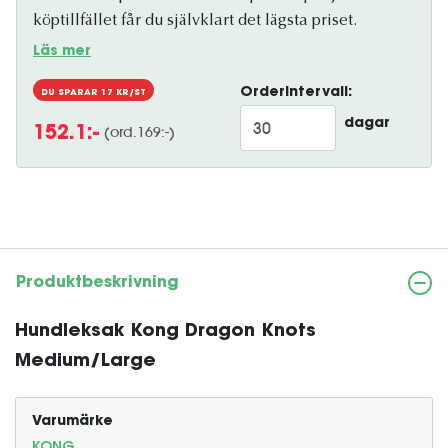
köptillfället får du självklart det lägsta priset.
Läs mer
Orderintervall:
DU SPARAR
17
KR/ST
dagar
(ord.
169
:-)
152.1
:-
Produktbeskrivning
Hundleksak Kong Dragon Knots
Medium/Large
Varumärke