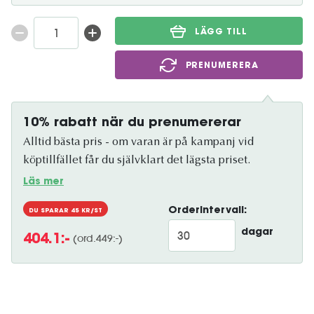
LÄGG TILL
PRENUMERERA
10% rabatt när du prenumererar
Alltid bästa pris - om varan är på kampanj vid
köptillfället får du självklart det lägsta priset.
Läs mer
Orderintervall:
DU SPARAR
45
KR/ST
dagar
(ord.
449
:-)
404.1
:-