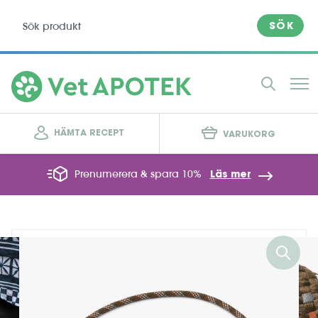
SÖK
HÄMTA RECEPT
VARUKORG
Prenumerera & spara 10%
Läs mer