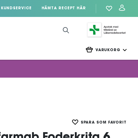
KUNDSERVICE
HÄMTA RECEPT HÄR
VARUKORG
SPARA SOM FAVORIT
iofarmab Foderkrita 6