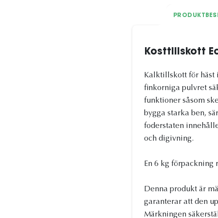
PRODUKTBES
Kosttillskott 
Kalktillskott för hä
finkorniga pulvret sä
funktioner såsom ske
bygga starka ben, sär
foderstaten innehålle
och digivning.
En 6 kg förpackning r
Denna produkt är mä
garanterar att den u
Märkningen säkerstäl