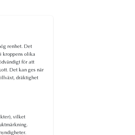
hög renhet. Det
 i kroppens olika
dvändigt för att
kott. Det kan ges när
llväxt, dräktighet
er), vilket
duktmärkning.
myndigheter.