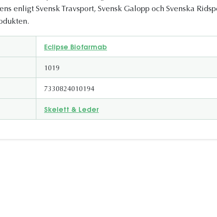
rens enligt Svensk Travsport, Svensk Galopp och Svenska Ridsp
rodukten.
Eclipse Biofarmab
1019
7330824010194
Skelett & Leder