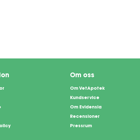
ion
Om oss
or
Om VetApotek
Kundservice
o
Om Evidensia
Recensioner
olicy
Pressrum