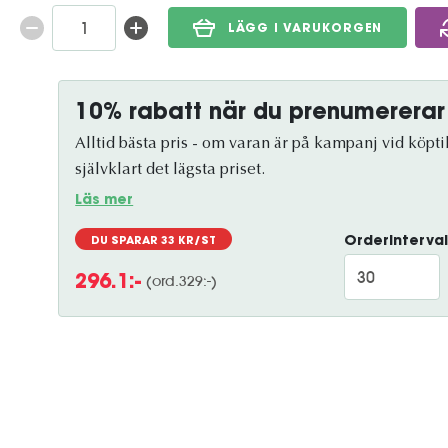
LÄGG I VARUKORGEN
10% rabatt när du prenumererar
Alltid bästa pris - om varan är på kampanj vid köptil
självklart det lägsta priset.
Läs mer
Orderinterval
DU SPARAR
33
KR/ST
(ord.
329
:-)
296.1
:-