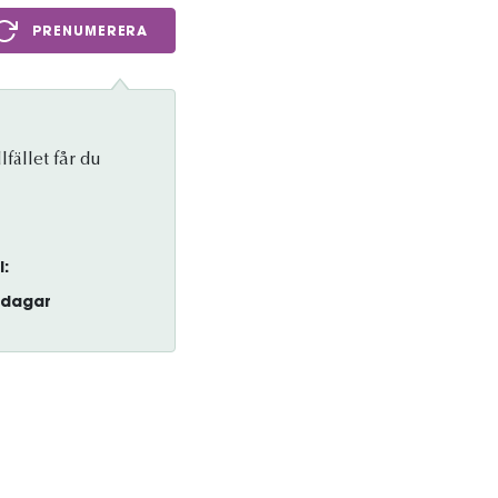
PRENUMERERA
lfället får du
l:
dagar