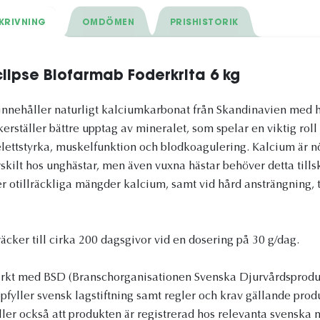
KRIVNING
OMDÖMEN
PRISHISTORIK
Eclipse Biofarmab Foderkrita 6 kg
st innehåller naturligt kalciumkarbonat från Skandinavien med 
kerställer bättre upptag av mineralet, som spelar en viktig roll
lettstyrka, muskelfunktion och blodkoagulering. Kalcium är nö
skilt hos unghästar, men även vuxna hästar behöver detta tills
r otillräckliga mängder kalcium, samt vid hård ansträngning, ti
äcker till cirka 200 dagsgivor vid en dosering på 30 g/dag.
rkt med BSD (Branschorganisationen Svenska Djurvårdsprodukt
ppfyller svensk lagstiftning samt regler och krav gällande pro
ler också att produkten är registrerad hos relevanta svenska 