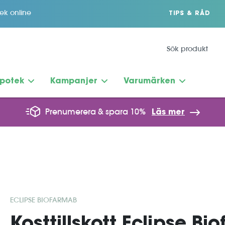
tek online
TIPS & RÅD
potek
Kampanjer
Varumärken
Prenumerera & spara 10%
Läs mer
ECLIPSE BIOFARMAB
Kosttillskott Eclipse B