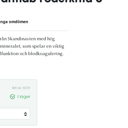
t från Skandinavien med hög
 mineralet, som spelar en viktig
elfunktion och blodkoagulering.
Art. nr. 1019
I lager