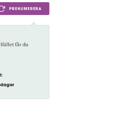
PRENUMERERA
lfället får du
l:
dagar