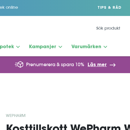
tek online
TIPS & RÅD
potek
Kampanjer
Varumärken
Prenumerera & spara 10%
Läs mer
WEPHARM
Kosttillskott WePharm 