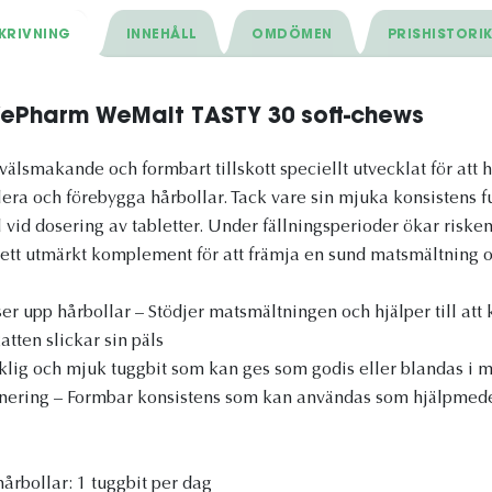
KRIVNING
INNEHÅLL
OMDÖMEN
PRISHISTORI
 WePharm WeMalt TASTY 30 soft-chews
älsmakande och formbart tillskott speciellt utvecklat för att h
llera och förebygga hårbollar. Tack vare sin mjuka konsistens 
id dosering av tabletter. Under fällningsperioder ökar risken 
ill ett utmärkt komplement för att främja en sund matsmältning
r upp hårbollar – Stödjer matsmältningen och hjälper till att 
tten slickar sin päls
klig och mjuk tuggbit som kan ges som godis eller blandas i 
nering – Formbar konsistens som kan användas som hjälpmedel
årbollar: 1 tuggbit per dag