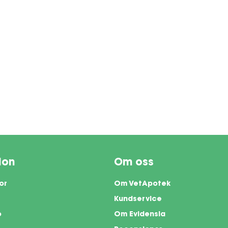
ion
Om oss
or
Om VetApotek
Kundservice
o
Om Evidensia