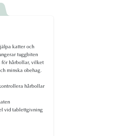
K
jälpa katter och
fungerar tuggbiten
för hårbollar, vilket
 och minska obehag.
kontrollera hårbollar
maten
 vid tablettgivning