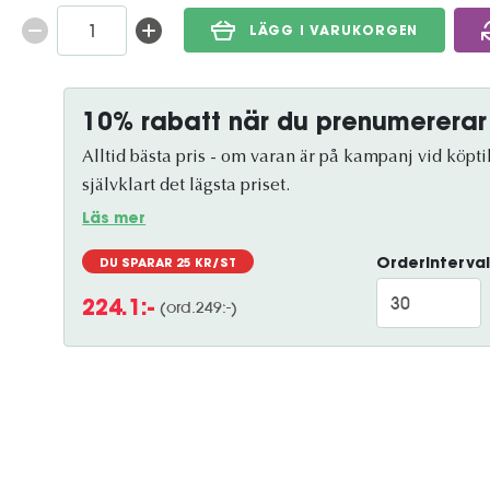
LÄGG I VARUKORGEN
10% rabatt när du prenumererar
Alltid bästa pris - om varan är på kampanj vid köptil
självklart det lägsta priset.
Läs mer
Orderinterval
DU SPARAR
25
KR/ST
(ord.
249
:-)
224.1
:-