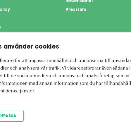
Recensioner
olicy
Pressrum
o
 använder cookies
te is protected by reCAPTCHA and the Google
Privacy Policy
and
Terms of Servi
ierare för att anpassa innehållet och annonserna till användar
dier och analysera vår trafik. Vi vidarebefordrar även sådana 
et till de sociala medier och annons- och analysföretag som 
informationen med annan information som du har tillhandahålli
nt deras tjänster.
ANPASSA
© 2026 Vetapotek