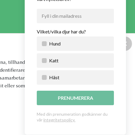
Hur VetApotek hanterar dina personuppgifter och vilka
rättigheter du som registrerad har, vänligen se
VetApoteks integritetspolicy
.
ce
apply.
na, tillhandahålla
identifierare och annan
vi samarbetar med. Dessa
t eller som de har