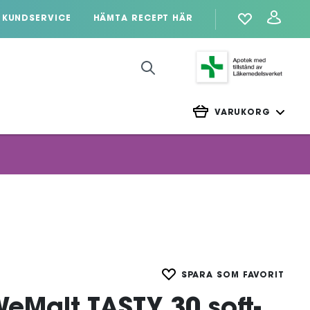
KUNDSERVICE
HÄMTA RECEPT HÄR
VARUKORG
SPARA SOM FAVORIT
WeMalt TASTY 30 soft-