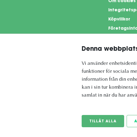
Om cookies
Integritetsp
Köpvillkor
Företagsinf
Denna webbplats
This si
Vi använder enhetsidentif
funktioner för sociala me
information från din enh
kan i sin tur kombinera 
Vetapotek.se är en del av
samlat in när du har anvä
Evidensia Djursjukvård
TILLÅT ALLA