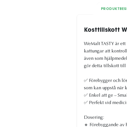
PRODUKTBES
Kosttillskott
WeMalt TASTY är ett v
kattungar att kontro
även som hjälpmedel v
gör detta tillskott t
✅ Förebygger och löse
som kan uppstå när ka
✅ Enkel att ge – Sma
✅ Perfekt vid medici
Dosering:
🔹 Förebyggande av h