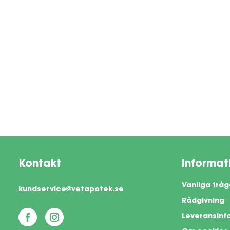
Kontakt
Informat
Vanliga fråg
kundservice@vetapotek.se
Rådgivning
Leveransinf