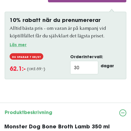
10% rabatt när du prenumererar
Alltid bästa pris - om varan är på kampanj vid
köptillfället får du självklart det lägsta priset.
Läs mer
Orderintervall:
DU SPARAR
7
KR/ST
dagar
(ord.
69
:-)
62.1
:-
Produktbeskrivning
Monster Dog Bone Broth Lamb 350 ml