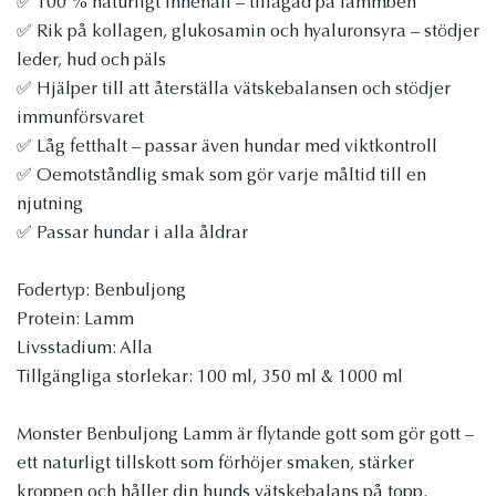
✅ 100 % naturligt innehåll – tillagad på lammben
✅ Rik på kollagen, glukosamin och hyaluronsyra – stödjer
leder, hud och päls
✅ Hjälper till att återställa vätskebalansen och stödjer
immunförsvaret
✅ Låg fetthalt – passar även hundar med viktkontroll
✅ Oemotståndlig smak som gör varje måltid till en
njutning
✅ Passar hundar i alla åldrar
Fodertyp: Benbuljong
Protein: Lamm
Livsstadium: Alla
Tillgängliga storlekar: 100 ml, 350 ml & 1000 ml
Monster Benbuljong Lamm är flytande gott som gör gott –
ett naturligt tillskott som förhöjer smaken, stärker
kroppen och håller din hunds vätskebalans på topp.