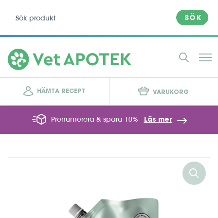
SÖK
HÄMTA RECEPT
VARUKORG
Prenumerera & spara 10%
Läs mer