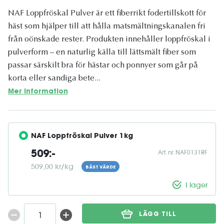
NAF Loppfröskal Pulver är ett fiberrikt fodertillskott för
häst som hjälper till att hålla matsmältningskanalen fri
från oönskade rester. Produkten innehåller loppfröskal i
pulverform – en naturlig källa till lättsmält fiber som
passar särskilt bra för hästar och ponnyer som går på
korta eller sandiga bete...
Mer information
NAF Loppfröskal Pulver 1kg
Art. nr. NAF0131RF
509:-
509,00 kr/kg
BÄST VÄRDE
I lager
LÄGG TILL