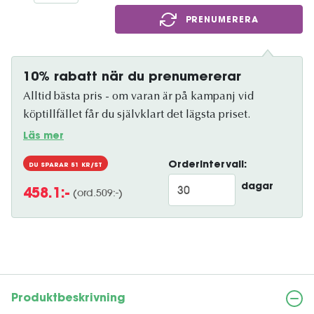
PRENUMERERA
10% rabatt när du prenumererar
Alltid bästa pris - om varan är på kampanj vid
köptillfället får du självklart det lägsta priset.
Läs mer
Orderintervall:
DU SPARAR
51
KR/ST
dagar
(ord.
509
:-)
458.1
:-
Produktbeskrivning