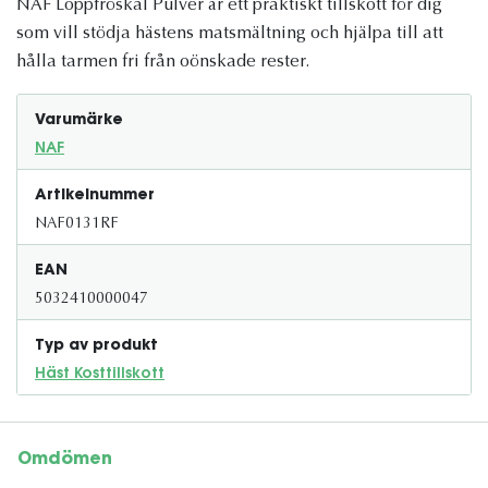
NAF Loppfröskal Pulver är ett praktiskt tillskott för dig
som vill stödja hästens matsmältning och hjälpa till att
hålla tarmen fri från oönskade rester.
Varumärke
NAF
Artikelnummer
NAF0131RF
EAN
5032410000047
Typ av produkt
Häst Kosttillskott
Omdömen