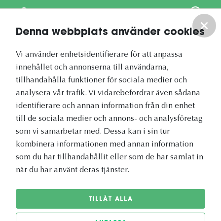
Om oss
Denna webbplats använder cookies
Vårt nyhetsbrev
Vi använder enhetsidentifierare för att anpassa
innehållet och annonserna till användarna,
tillhandahålla funktioner för sociala medier och
analysera vår trafik. Vi vidarebefordrar även sådana
identifierare och annan information från din enhet
Vetapotek.se är en del av
till de sociala medier och annons- och analysföretag
Evidensia Djursjukvård
som vi samarbetar med. Dessa kan i sin tur
kombinera informationen med annan information
som du har tillhandahållit eller som de har samlat in
när du har använt deras tjänster.
TILLÅT ALLA