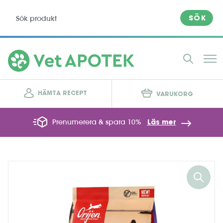
SÖK
HÄMTA RECEPT
VARUKORG
Prenumerera & spara 10%
Läs mer