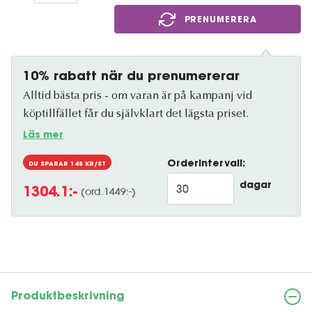
PRENUMERERA
10% rabatt när du prenumererar
Alltid bästa pris - om varan är på kampanj vid
köptillfället får du självklart det lägsta priset.
Läs mer
Orderintervall:
DU SPARAR
145
KR/ST
dagar
(ord.
1449
:-)
1304.1
:-
Produktbeskrivning