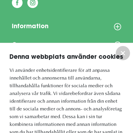
Information
Om oss
Denna webbplats använder cookies
Vårt nyhetsbrev
Vi använder enhetsidentifierare för att anpassa
innehållet och annonserna till användarna,
tillhandahålla funktioner för sociala medier och
analysera vår trafik. Vi vidarebefordrar även sådana
identifierare och annan information från din enhet
Vetapotek.se är en del av
till de sociala medier och annons- och analysföretag
Evidensia Djursjukvård
som vi samarbetar med. Dessa kan i sin tur
kombinera informationen med annan information
som du har tillhandahållit eller som de har samlat in