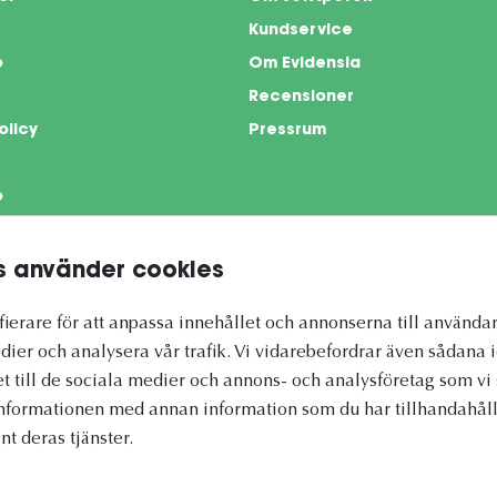
Kundservice
o
Om Evidensia
Recensioner
olicy
Pressrum
o
 använder cookies
te is protected by reCAPTCHA and the Google
Privacy Policy
and
Terms of Servi
ierare för att anpassa innehållet och annonserna till användar
dier och analysera vår trafik. Vi vidarebefordrar även sådana 
et till de sociala medier och annons- och analysföretag som 
informationen med annan information som du har tillhandahålli
nt deras tjänster.