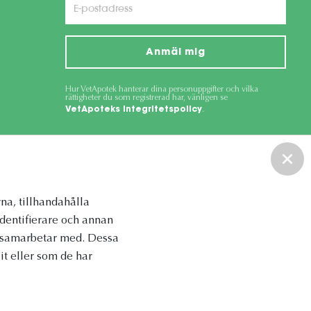
Anmäl mig
Hur VetApotek hanterar dina personuppgifter och vilka
rättigheter du som registrerad har, vänligen se
VetApoteks integritetspolicy
.
ce
apply.
na, tillhandahålla
identifierare och annan
vi samarbetar med. Dessa
t eller som de har