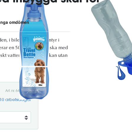
n, i bilen eller på äventyr i
erar en 500 ml vattenflaska med
skt vatten direkt ur flaskan utan
Art. nr. 645.5060
-10 arbetsdagar