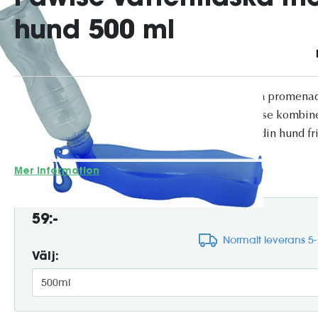
hund 500 ml
Håll din hund hydrerad var du än befinner er – på promenade
naturen. Den här smarta vattenflaskan från Pawise kombin
en integrerad drinkskål, så att du enkelt kan ge din hund fri
extra tillbehör.
Mer information
59:-
Normalt leverans 5
Välj: