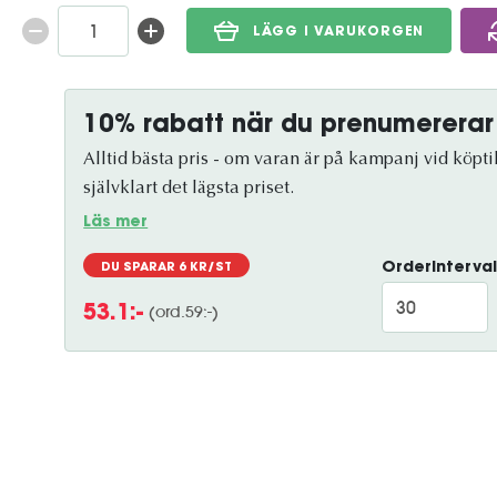
LÄGG I VARUKORGEN
10% rabatt när du prenumererar
Alltid bästa pris - om varan är på kampanj vid köptil
självklart det lägsta priset.
Läs mer
Orderinterval
DU SPARAR
6
KR/ST
(ord.
59
:-)
53.1
:-