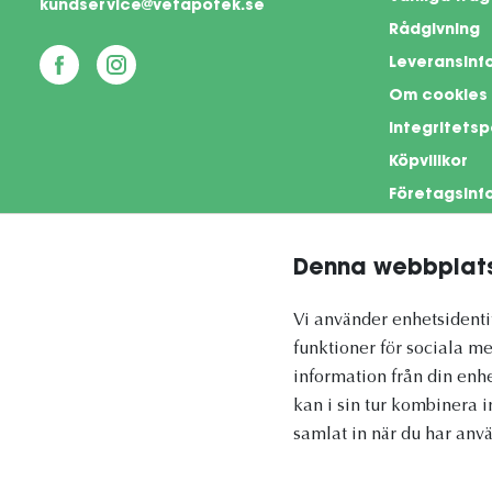
kundservice@vetapotek.se
Rådgivning
Leveransinf
Om cookies
Integritetsp
Köpvillkor
Företagsinf
Denna webbplats
This si
Vi använder enhetsidentif
funktioner för sociala me
information från din enh
kan i sin tur kombinera 
Vetapotek.se är en del av
samlat in när du har anvä
Evidensia Djursjukvård