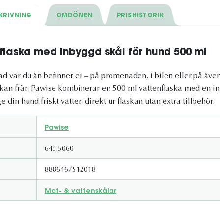
KRIVNING
OMDÖMEN
PRISHISTORIK
flaska med inbyggd skål för hund 500 ml
d var du än befinner er – på promenaden, i bilen eller på även
skan från Pawise kombinerar en 500 ml vattenflaska med en in
e din hund friskt vatten direkt ur flaskan utan extra tillbehör.
Pawise
645.5060
8886467512018
Mat- & vattenskålar