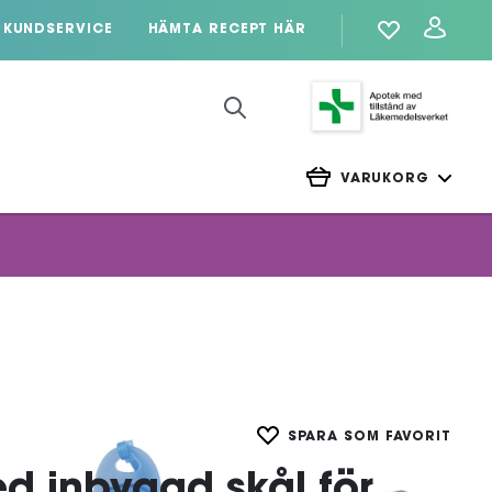
KUNDSERVICE
HÄMTA RECEPT HÄR
VARUKORG
SPARA SOM FAVORIT
d inbyggd skål för