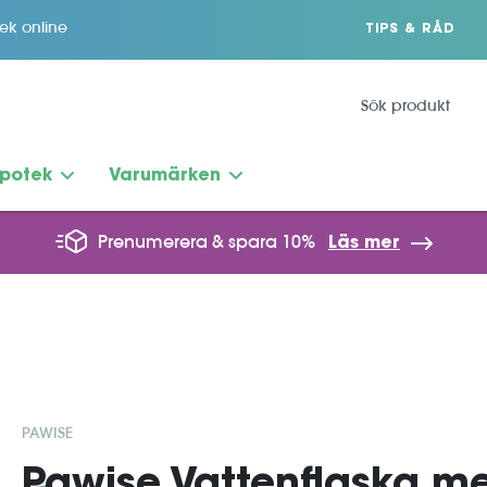
tek online
TIPS & RÅD
potek
Varumärken
Prenumerera & spara 10%
Läs mer
PAWISE
Pawise Vattenflaska me