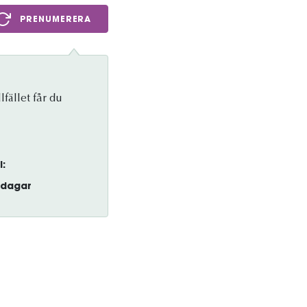
PRENUMERERA
lfället får du
l:
dagar