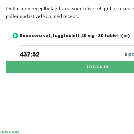
Detta är en receptbelagd vara som kräver ett giltigt recept 
gäller endast vid köp med recept.
Robexera vet, tuggtablett 40 mg - 30 tablett(er)
437:52
Bip
LOGGA IN
KRIVNING