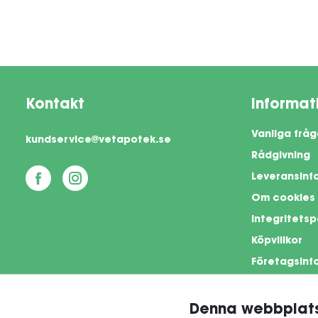
Kontakt
Informat
Vanliga fråg
kundservice@vetapotek.se
Rådgivning
Leveransinf
Om cookies
Integritetsp
Köpvillkor
Företagsinf
Denna webbplats
This si