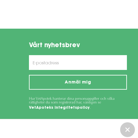
Vårt nyhetsbrev
Anmäl mig
Hur VetApotek hanterar dina personuppgifter och vilka
rättigheter du som registrerad har, vänligen se
VetApoteks integritetspolicy
.
ce
apply.