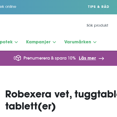
tek online
TIPS & RÅD
potek
Kampanjer
Varumärken
Prenumerera & spara 10%
Läs mer
Robexera vet, tuggtabl
tablett(er)