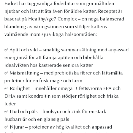
Fodret har tuggvänliga foderbitar som gör måltiden
njutbar och lätt att äta även för äldre katter. Receptet är
baserat på HealthyAge7 Complex – en noga balanserad
blandning av näringsämnen som stödjer kattens
välmående inom sju viktiga hälsoområden:
✅ Aptit och vikt – smaklig sammansättning med anpassad
energinivå för att främja aptiten och bibehålla
idealvikten hos kastrerade seniora katter
✅ Matsmältning – med prebiotiska fibrer och lättsmälta
proteiner för en frisk mage och tarm
✅ Rörlighet – innehåller omega-3-fettsyrorna EPA och
DHA samt kondroitin som stödjer rörlighet och friska
leder
✅ Hud och päls – linolsyra och zink för en stark
hudbarriär och en glansig päls
✅ Njurar – proteiner av hög kvalitet och anpassad