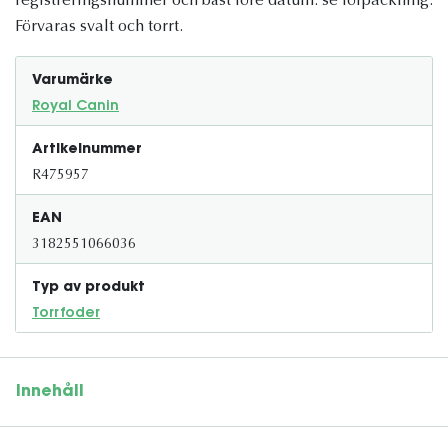
registreringsnummer och bäst före datum: se förpackning.
Förvaras svalt och torrt.
Varumärke
Royal Canin
Artikelnummer
R475957
EAN
3182551066036
Typ av produkt
Torrfoder
Innehåll