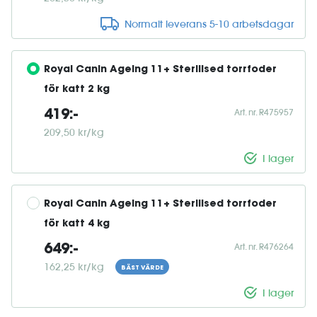
Normalt leverans 5-10 arbetsdagar
Royal Canin Ageing 11+ Sterilised torrfoder 
för katt 2 kg
Art. nr. R475957
419:-
209,50 kr/kg
I lager
Royal Canin Ageing 11+ Sterilised torrfoder 
för katt 4 kg
Art. nr. R476264
649:-
162,25 kr/kg
BÄST VÄRDE
I lager