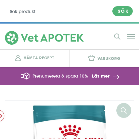
SÖK
HÄMTA RECEPT
VARUKORG
Prenumerera & spara 10%
Läs mer