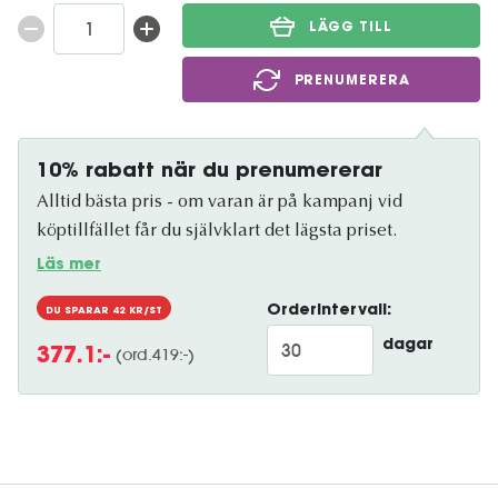
LÄGG TILL
PRENUMERERA
10% rabatt när du prenumererar
Alltid bästa pris - om varan är på kampanj vid
köptillfället får du självklart det lägsta priset.
Läs mer
Orderintervall:
DU SPARAR
42
KR/ST
dagar
(ord.
419
:-)
377.1
:-