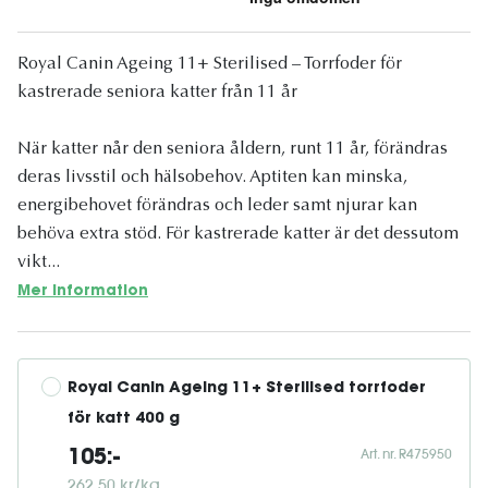
Royal Canin Ageing 11+ Sterilised – Torrfoder för
kastrerade seniora katter från 11 år
När katter når den seniora åldern, runt 11 år, förändras
deras livsstil och hälsobehov. Aptiten kan minska,
energibehovet förändras och leder samt njurar kan
behöva extra stöd. För kastrerade katter är det dessutom
vikt...
Mer information
Royal Canin Ageing 11+ Sterilised torrfoder 
för katt 400 g
Art. nr. R475950
105:-
262,50 kr/kg