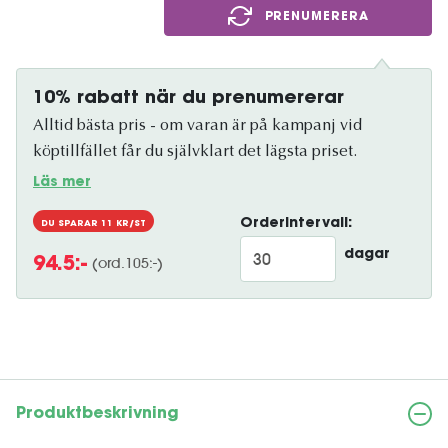
PRENUMERERA
10% rabatt när du prenumererar
Alltid bästa pris - om varan är på kampanj vid
köptillfället får du självklart det lägsta priset.
Läs mer
Orderintervall:
DU SPARAR
11
KR/ST
dagar
(ord.
105
:-)
94.5
:-
Produktbeskrivning