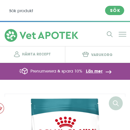
SÖK
HÄMTA RECEPT
VARUKORG
Prenumerera & spara 10%
Läs mer