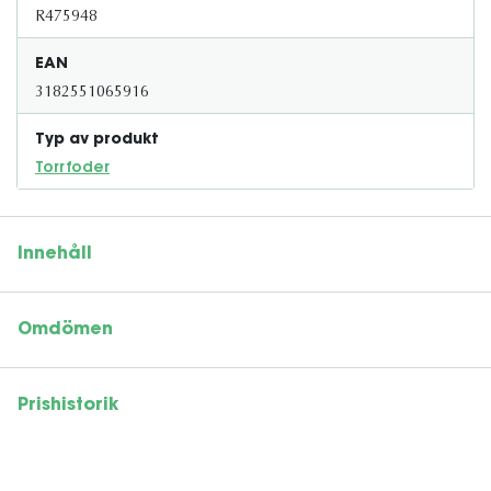
R475948
EAN
3182551065916
Typ av produkt
Torrfoder
Innehåll
Omdömen
Prishistorik