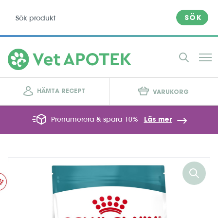
SÖK
HÄMTA RECEPT
VARUKORG
Prenumerera & spara 10%
Läs mer