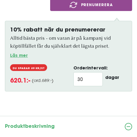
PRENUMERERA
10% rabatt när du prenumererar
Alltid bästa pris - om varan är på kampanj vid
köptillfället får du självklart det lägsta priset.
Läs mer
Orderintervall:
DU SPARAR
69
KR/ST
dagar
(ord.
689
:-)
620.1
:-
Produktbeskrivning