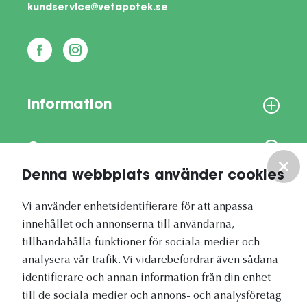
kundservice@vetapotek.se
Information
Om oss
Denna webbplats använder cookies
Vårt nyhetsbrev
Vi använder enhetsidentifierare för att anpassa
innehållet och annonserna till användarna,
tillhandahålla funktioner för sociala medier och
analysera vår trafik. Vi vidarebefordrar även sådana
identifierare och annan information från din enhet
Vetapotek.se är en del av
till de sociala medier och annons- och analysföretag
Evidensia Djursjukvård