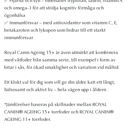
✅ Hjärna och syn – innehåller tryptofan, taurin, vitamin A
och omega-3 för att stödja kognitiv förmåga och
ögonhälsa
✅ Immunförsvar – med antioxidanter som vitamin C, E,
betakaroten och lykopen som bidrar till ett starkt
immunförsvar
Royal Canin Ageing 15+ är även utmärkt att kombinera
med våtfoder från samma serie, till exempel i form av
bitar i sås, för ökad smaklighet och variation vid måltid.
Ett klokt val för dig som vill ge din äldre katt ett långt,
hälsosamt och aktivt liv – hela vägen upp i åldern.
*Jämförelser baseras på skillnader mellan ROYAL
CANIN® AGEING 15+ torrfoder och ROYAL CANIN®
AGEING 11+ torrfoder.