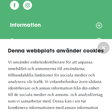
Information
Om oss
Denna webbplats använder cookies
Vårt nyhetsbrev
Vi använder enhetsidentifierare för att anpassa
innehållet och annonserna till användarna,
tillhandahålla funktioner för sociala medier och
analysera vår trafik. Vi vidarebefordrar även sådana
identifierare och annan information från din enhet
Vetapotek.se är en del av
till de sociala medier och annons- och analysföretag
Evidensia Djursjukvård
som vi samarbetar med. Dessa kan i sin tur
kombinera informationen med annan information