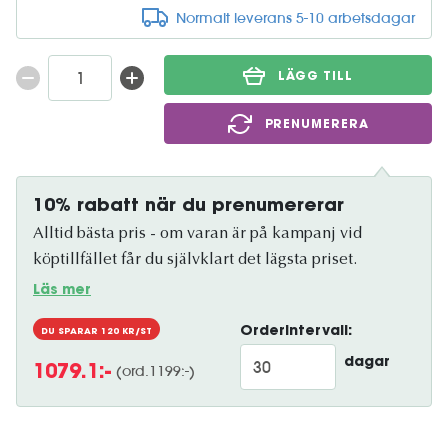
Normalt leverans 5-10 arbetsdagar
LÄGG TILL
PRENUMERERA
10% rabatt när du prenumererar
Alltid bästa pris - om varan är på kampanj vid
köptillfället får du självklart det lägsta priset.
Läs mer
Orderintervall:
DU SPARAR
120
KR/ST
dagar
(ord.
1199
:-)
1079.1
:-