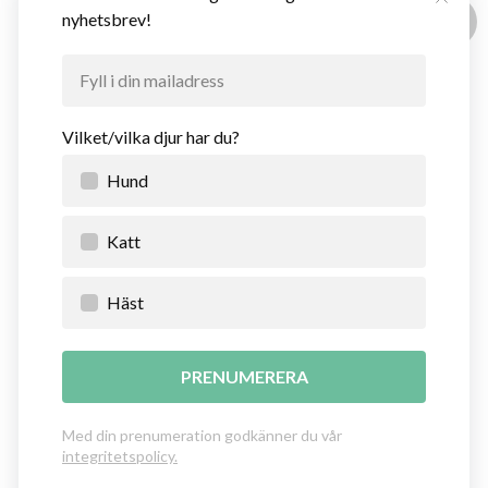
Denna webbplats använder cookies
Vårt nyhetsbrev
Vi använder enhetsidentifierare för att anpassa
innehållet och annonserna till användarna,
tillhandahålla funktioner för sociala medier och
analysera vår trafik. Vi vidarebefordrar även sådana
identifierare och annan information från din enhet
Vetapotek.se är en del av
till de sociala medier och annons- och analysföretag
Evidensia Djursjukvård
som vi samarbetar med. Dessa kan i sin tur
kombinera informationen med annan information
som du har tillhandahållit eller som de har samlat in
när du har använt deras tjänster.
TILLÅT ALLA
ANPASSA
© 2026 Vetapotek