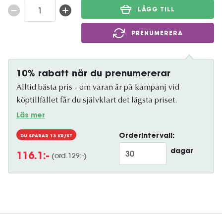
LÄGG TILL
PRENUMERERA
10% rabatt när du prenumererar
Alltid bästa pris - om varan är på kampanj vid
köptillfället får du självklart det lägsta priset.
Läs mer
Orderintervall:
DU SPARAR
13
KR/ST
dagar
(ord.
129
:-)
116.1
:-