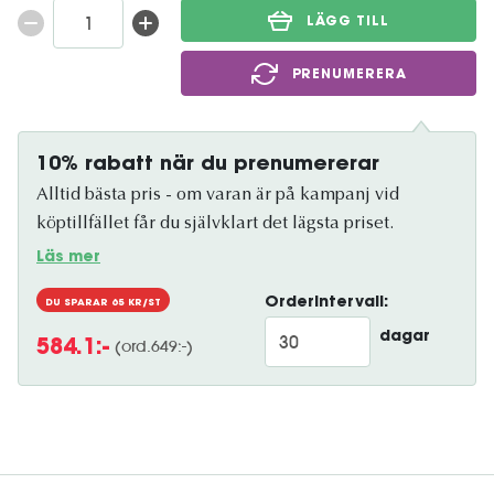
LÄGG TILL
PRENUMERERA
10% rabatt när du prenumererar
Alltid bästa pris - om varan är på kampanj vid
köptillfället får du självklart det lägsta priset.
Läs mer
Orderintervall:
DU SPARAR
65
KR/ST
dagar
(ord.
649
:-)
584.1
:-