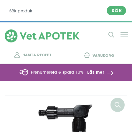
SÖK
HÄMTA RECEPT
VARUKORG
Prenumerera & spara 10%
Läs mer