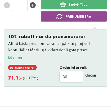
LÄGG TILL
PRENUMERERA
10% rabatt när du prenumererar
Alltid bästa pris - om varan är på kampanj vid
köptillfället får du självklart det lägsta priset.
Läs mer
Orderintervall:
DU SPARAR
8
KR/ST
dagar
(ord.
79
:-)
71.1
:-