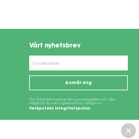
Vårt nyhetsbrev
Anmäl mig
Hur VetApotek hanterar dina personuppgifter och vilka
rättigheter du som registrerad har, vänligen se
VetApoteks integritetspolicy
.
ce
apply.