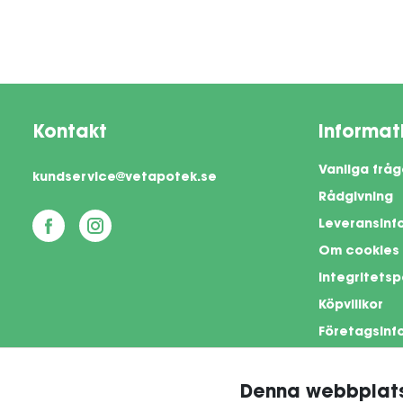
Kontakt
Informat
Vanliga fråg
kundservice@vetapotek.se
Rådgivning
Leveransinf
Om cookies
Integritetsp
Köpvillkor
Företagsinf
Denna webbplats
This si