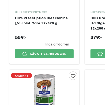
HILL'S PRESCRIPTION DIET
HILL'S PRE
Hill's Prescription Diet Canine
Hill's P
j/d Joint Care 12x370 g
i/d Dig
12x200 
559:-
379:-
LÄGG I VARUKORGEN
KAMPANJ