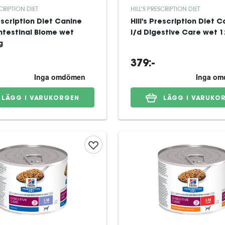
SCRIPTION DIET
HILL'S PRESCRIPTION DIET
rescription Diet Canine
Hill's Prescription Diet 
ntestinal Biome wet
i/d Digestive Care wet 
g
379:-
LÄGG I VARUKORGEN
LÄGG I VARUKO