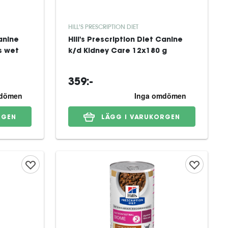
HILL'S PRESCRIPTION DIET
Canine
Hill's Prescription Diet Canine
s wet
k/d Kidney Care 12x180 g
359:-
RGEN
LÄGG I VARUKORGEN