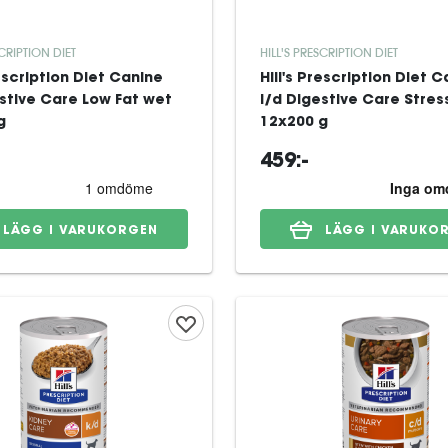
SCRIPTION DIET
HILL'S PRESCRIPTION DIET
rescription Diet Canine
Hill's Prescription Diet 
estive Care Low Fat wet
i/d Digestive Care Stres
g
12x200 g
459:-
LÄGG I VARUKORGEN
LÄGG I VARUKO