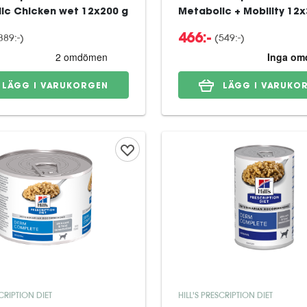
ic Chicken wet 12x200 g
Metabolic + Mobility 12x
389:-
)
(
549:-
)
466:-
LÄGG I VARUKORGEN
LÄGG I VARUKO
SCRIPTION DIET
HILL'S PRESCRIPTION DIET