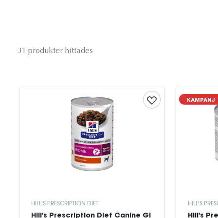
31 produkter hittades
KAMPANJ
HILL'S PRESCRIPTION DIET
HILL'S PRE
Hill's Prescription Diet Canine GI
Hill's P