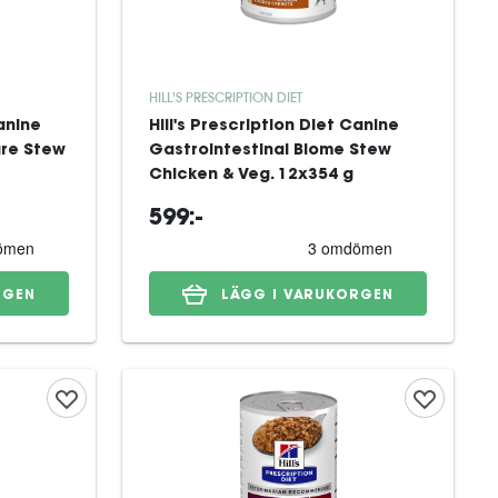
HILL'S PRESCRIPTION DIET
Canine
Hill's Prescription Diet Canine
are Stew
Gastrointestinal Biome Stew
Chicken & Veg. 12x354 g
599:-
RGEN
LÄGG I VARUKORGEN