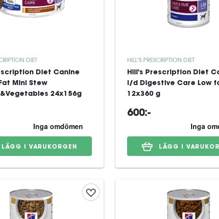
SCRIPTION DIET
HILL'S PRESCRIPTION DIET
rescription Diet Canine
Hill's Prescription Diet 
Fat Mini Stew
i/d Digestive Care Low f
&Vegetables 24x156g
12x360 g
600:-
LÄGG I VARUKORGEN
LÄGG I VARUKO