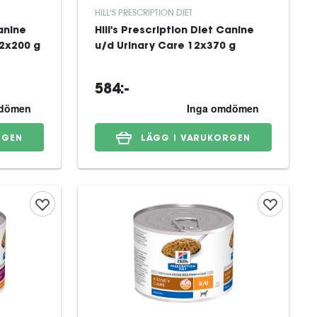
HILL'S PRESCRIPTION DIET
Canine
Hill's Prescription Diet Canine
12x200 g
u/d Urinary Care 12x370 g
584:-
RGEN
LÄGG I VARUKORGEN