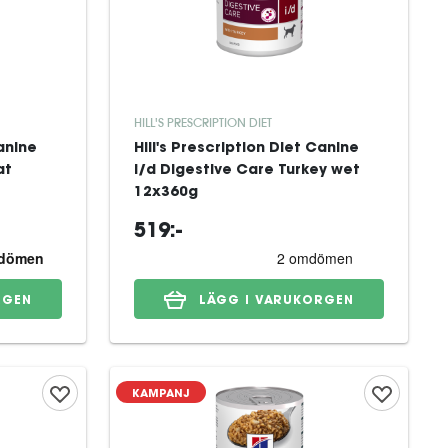
HILL'S PRESCRIPTION DIET
Canine
Hill's Prescription Diet Canine
at
i/d Digestive Care Turkey wet
12x360g
519:-
RGEN
LÄGG I VARUKORGEN
KAMPANJ