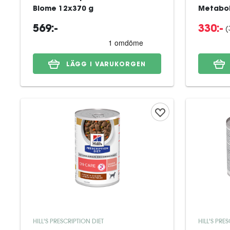
Biome 12x370 g
Metabol
(
569:-
330:-
LÄGG I VARUKORGEN
HILL'S PRESCRIPTION DIET
HILL'S PRE