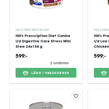
HILL'S PRESCRIPTION DIET
HILL'S PRE
Hill's Prescription Diet Canine
Hill's P
i/d Digestive Care Stress Mini
i/d Low 
Stew 24x156 g
Chicken
599:-
599:-
LÄGG I VARUKORGEN