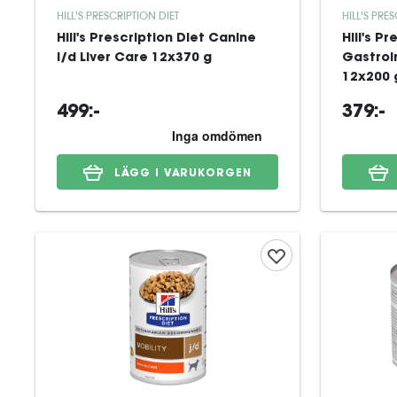
HILL'S PRESCRIPTION DIET
HILL'S PRE
Hill's Prescription Diet Canine
Hill's P
l/d Liver Care 12x370 g
Gastroi
12x200 
499:-
379:-
LÄGG I VARUKORGEN