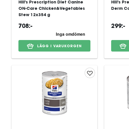
Hill's Prescription Diet Canine
Hill's P
ON-Care Chicken&Vegetables
Derm Co
Stew 12x354 g
708:-
299:-
LÄGG I VARUKORGEN