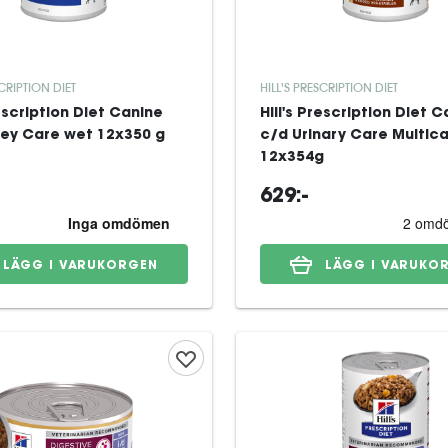
SCRIPTION DIET
HILL'S PRESCRIPTION DIET
rescription Diet Canine
Hill's Prescription Diet 
ney Care wet 12x350 g
c/d Urinary Care Multic
12x354g
629:-
LÄGG I VARUKORGEN
LÄGG I VARUKO