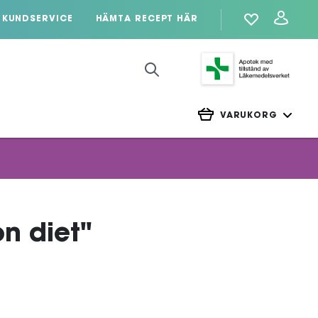
KUNDSERVICE
HÄMTA RECEPT HÄR
VARUKORG
on diet"