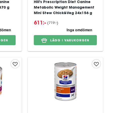
Canine
Hill's Prescription Diet Canine
370 g
Metabolic Weight Management
Mini Stew Chick&Veg 24x156 g
(
719:-
)
611:-
RGEN
LÄGG I VARUKORGEN