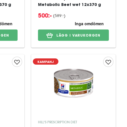
370 g
Metabolic Beef wet 12x370 g
(
589:-
)
500:-
RGEN
LÄGG I VARUKORGEN
KAMPANJ
HILL'S PRESCRIPTION DIET