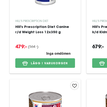
HILL'S PRESCRIPTION DIET
HILL'S PRE
Hill's Prescription Diet Canine
Hill's P
r/d Weight Loss 12x350 g
k/d Kid
(
564:-
)
479:-
679:-
LÄGG I VARUKORGEN