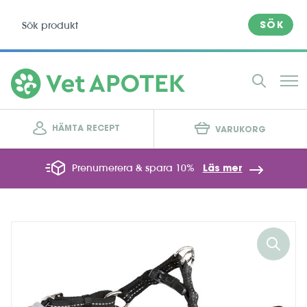
SÖK
HÄMTA RECEPT
VARUKORG
Prenumerera & spara 10%
Läs mer