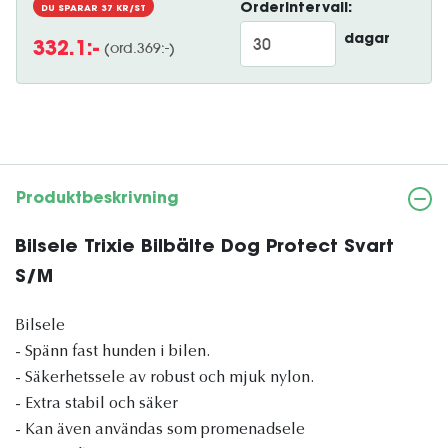
Orderintervall:
DU SPARAR
37
KR/ST
dagar
(ord.
369
:-)
332.1
:-
Produktbeskrivning
Bilsele Trixie Bilbälte Dog Protect Svart
S/M
Bilsele
- Spänn fast hunden i bilen.
- Säkerhetssele av robust och mjuk nylon.
- Extra stabil och säker
- Kan även användas som promenadsele