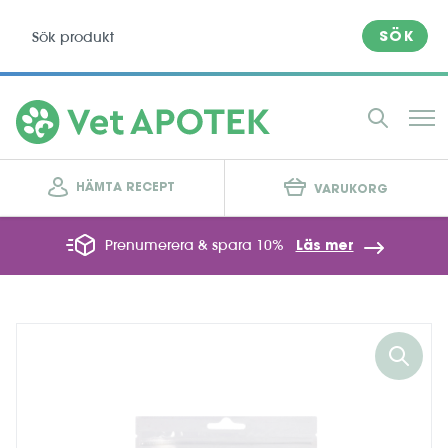
SÖK
HÄMTA RECEPT
VARUKORG
Prenumerera & spara 10%
Läs mer