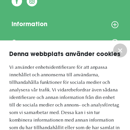
Information
Om oss
Denna webbplats använder cookies
Vårt nyhetsbrev
Vi använder enhetsidentifierare för att anpassa
innehållet och annonserna till användarna,
tillhandahålla funktioner för sociala medier och
analysera vår trafik. Vi vidarebefordrar även sådana
identifierare och annan information från din enhet
Vetapotek.se är en del av
till de sociala medier och annons- och analysföretag
Evidensia Djursjukvård
som vi samarbetar med. Dessa kan i sin tur
kombinera informationen med annan information
som du har tillhandahållit eller som de har samlat in