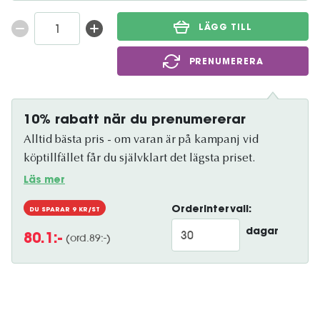
LÄGG TILL
PRENUMERERA
10% rabatt när du prenumererar
Alltid bästa pris - om varan är på kampanj vid
köptillfället får du självklart det lägsta priset.
Läs mer
Orderintervall:
DU SPARAR
9
KR/ST
dagar
(ord.
89
:-)
80.1
:-