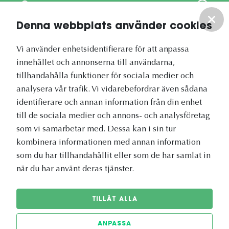
Om oss
Denna webbplats använder cookies
Vårt nyhetsbrev
Vi använder enhetsidentifierare för att anpassa
innehållet och annonserna till användarna,
tillhandahålla funktioner för sociala medier och
analysera vår trafik. Vi vidarebefordrar även sådana
identifierare och annan information från din enhet
Vetapotek.se är en del av
till de sociala medier och annons- och analysföretag
Evidensia Djursjukvård
som vi samarbetar med. Dessa kan i sin tur
kombinera informationen med annan information
som du har tillhandahållit eller som de har samlat in
när du har använt deras tjänster.
TILLÅT ALLA
ANPASSA