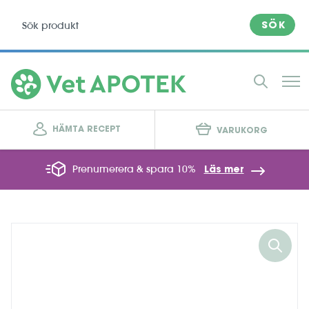
SÖK
HÄMTA RECEPT
VARUKORG
Prenumerera & spara 10%
Läs mer