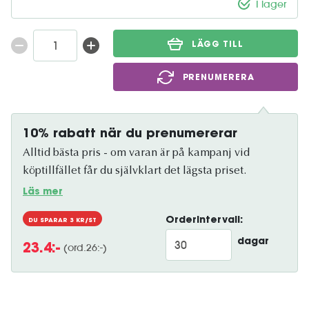
I lager
LÄGG TILL
PRENUMERERA
10% rabatt när du prenumererar
Alltid bästa pris - om varan är på kampanj vid
köptillfället får du självklart det lägsta priset.
Läs mer
Orderintervall:
DU SPARAR
3
KR/ST
dagar
(ord.
26
:-)
23.4
:-